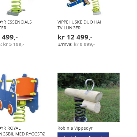
DYR ESSENCIALS
VIPPEHUSKE DUO HAI
TER
TVILLINGER
 499,-
kr 12 499,-
kr 5 199,-
kr 9 999,-
DYR ROYAL
Robinia Vippedyr
NGSBIL MED RYGGSTØ