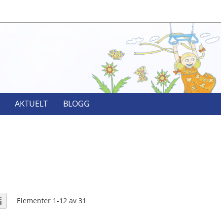
AKTUELT
BLOGG
e
nett
Liste
Elementer
1
-
12
av
31
m