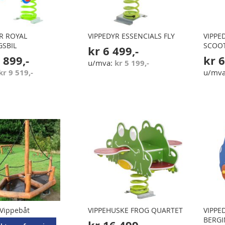
R ROYAL
VIPPEDYR ESSENCIALS FLY
VIPPE
GSBIL
SCOO
kr 6 499,-
 899,-
kr 6
kr 5 199,-
kr 9 519,-
 Vippebåt
VIPPEHUSKE FROG QUARTET
VIPPE
BERGI