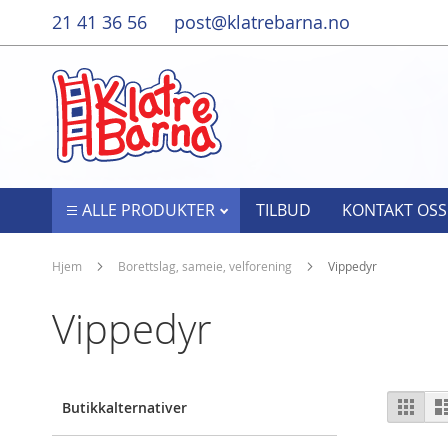
Hopp
21 41 36 56
post@klatrebarna.no
til
innhold
ALLE PRODUKTER
TILBUD
KONTAKT OSS
Hjem
Borettslag, sameie, velforening
Vippedyr
Vippedyr
Vis
Rute
Butikkalternativer
so