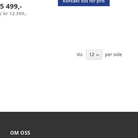
Kontakt oss for pris
5 499,-
kr 12 399,-
Vis
per side
OM OSS