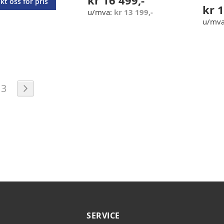
kr 16 499,-
kt oss for pris
kr 1
kr 13 199,-
e currently reading page
de
Side
Side
Neste
3
SERVICE