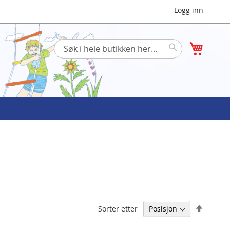
Logg inn
Min han
Søk
Søk
Angi
Sorter etter
synken
retning