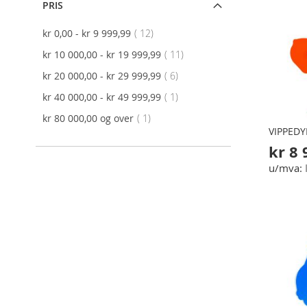
PRIS
produkt
kr 0,00
-
kr 9 999,99
12
produkt
kr 10 000,00
-
kr 19 999,99
11
produkt
kr 20 000,00
-
kr 29 999,99
6
produkt
kr 40 000,00
-
kr 49 999,99
1
produkt
kr 80 000,00
og over
1
VIPPEDY
kr 8 
Legg i handlekurv
Legg i handlekurv
Legg i handlekurv
Legg i handlekurv