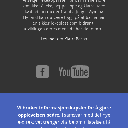
Vi selger lekeapparater for barn i alle aldre
som liker å leke, hoppe, løpe og klatre. Med
kvalitetsprodukter fra bl.a Jungle Gym og
Hy-land kan du være trygg på at barna har
en sikker lekeplass som bidrar til
utviklingen deres mens de har det moro...
Les mer om KlatreBarna
S
Abonner
i
Vi bruker informasjonskapsler for å gjøre
g
opplevelsen bedre.
I samsvar med det nye
n
U
e-direktivet trenger vi å be om tillatelse til å
p