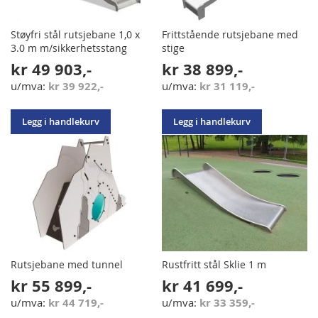
Støyfri stål rutsjebane 1,0 x
Frittstående rutsjebane med
3.0 m m/sikkerhetsstang
stige
kr 49 903,-
kr 38 899,-
kr 39 922,-
kr 31 119,-
Legg i handlekurv
Legg i handlekurv
Rutsjebane med tunnel
Rustfritt stål Sklie 1 m
kr 55 899,-
kr 41 699,-
kr 44 719,-
kr 33 359,-