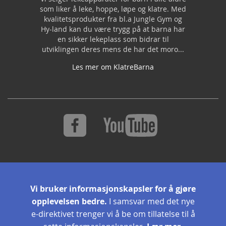
som liker å leke, hoppe, løpe og klatre. Med
kvalitetsprodukter fra bl.a Jungle Gym og
Hy-land kan du være trygg på at barna har
en sikker lekeplass som bidrar til
utviklingen deres mens de har det moro...
Les mer om KlatreBarna
S
Abonner
i
Vi bruker informasjonskapsler for å gjøre
g
opplevelsen bedre.
I samsvar med det nye
n
U
e-direktivet trenger vi å be om tillatelse til å
p