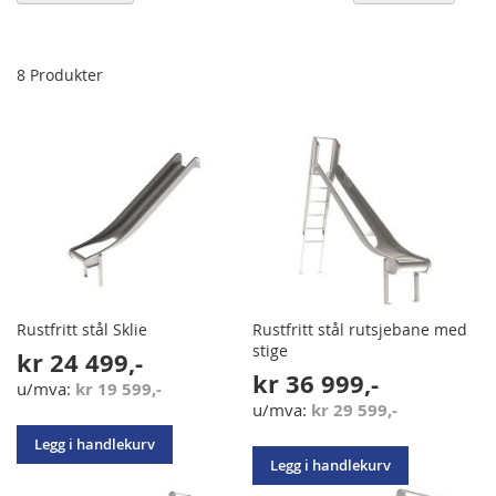
sy
re
8
Produkter
Rustfritt stål Sklie
Rustfritt stål rutsjebane med
stige
kr 24 499,-
kr 36 999,-
kr 19 599,-
kr 29 599,-
Legg i handlekurv
Legg i handlekurv