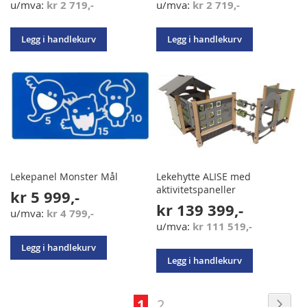
kr 2 719,-
kr 2 719,-
Legg i handlekurv
Legg i handlekurv
Lekepanel Monster Mål
Lekehytte ALISE med
aktivitetspaneller
kr 5 999,-
kr 139 399,-
kr 4 799,-
kr 111 519,-
Legg i handlekurv
Legg i handlekurv
Side
Sid
Nes
You're
Side
1
2