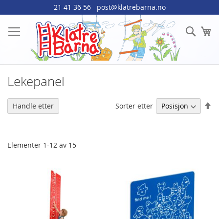
Hopp
21 41 36 56
post@klatrebarna.no
til
innhold
Søk
Mi
Lekepanel
An
Sorter etter
Handle etter
sy
re
Elementer
1
-
12
av
15