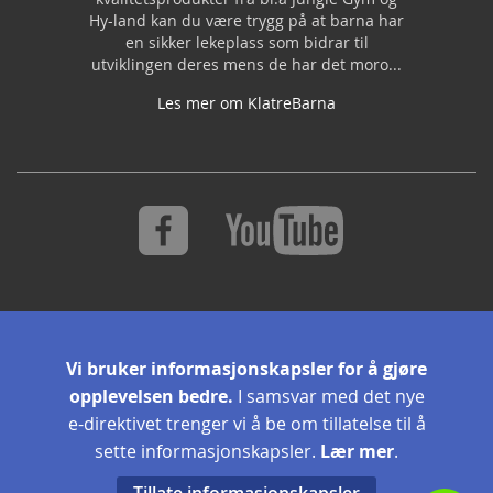
Hy-land kan du være trygg på at barna har
en sikker lekeplass som bidrar til
utviklingen deres mens de har det moro...
Les mer om KlatreBarna
S
Abonner
i
Vi bruker informasjonskapsler for å gjøre
g
opplevelsen bedre.
I samsvar med det nye
n
U
e-direktivet trenger vi å be om tillatelse til å
p
sette informasjonskapsler.
Lær mer
.
f
o