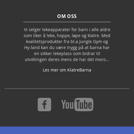
OM OSS
Vi selger lekeapparater for barn i alle aldre
som liker å leke, hoppe, løpe og klatre. Med
kvalitetsprodukter fra bl.a Jungle Gym og
Hy-land kan du være trygg på at barna har
en sikker lekeplass som bidrar til
utviklingen deres mens de har det moro...
Les mer om KlatreBarna
S
Abonner