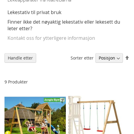
Lekestativ til privat bruk
Finner ikke det nøyaktig lekestativ eller lekesett du
leter etter?
Kontakt oss for ytterligere informasjon
An
Sorter etter
Handle etter
sy
re
9
Produkter