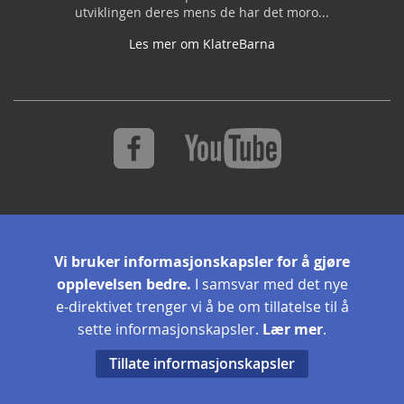
utviklingen deres mens de har det moro...
Les mer om KlatreBarna
S
Abonner
i
Vi bruker informasjonskapsler for å gjøre
g
opplevelsen bedre.
I samsvar med det nye
n
U
e-direktivet trenger vi å be om tillatelse til å
p
sette informasjonskapsler.
Lær mer
.
f
o
Tillate informasjonskapsler
r
O
Copyright © 2026 Balta Gruppen AS