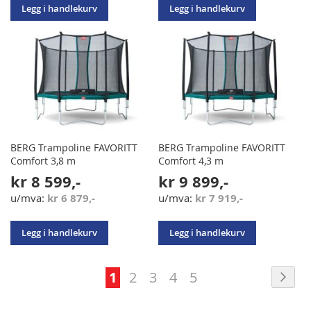
Legg i handlekurv
Legg i handlekurv
BERG Trampoline FAVORITT
BERG Trampoline FAVORITT
Comfort 3,8 m
Comfort 4,3 m
kr 8 599,-
kr 9 899,-
kr 6 879,-
kr 7 919,-
Legg i handlekurv
Legg i handlekurv
Side
Sid
Nes
You're
Side
Side
Side
Side
1
2
3
4
5
currently