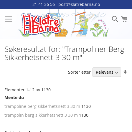
Hopp
21 41 36 56
post@klatrebarna.no
til
innhold
Søk
Mi
Søkeresultat for: "Trampoliner Berg
Sikkerhetsnett 3 30 m"
An
Sorter etter
st
re
Elementer
1
-
12
av
1130
Mente du
trampoline berg sikkerhetsnett 3 30 m
1130
trampolin berg sikkerhetsnett 3 30 m
1130