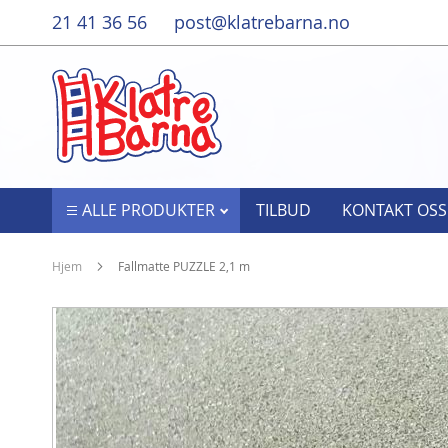
Hopp
21 41 36 56
post@klatrebarna.no
til
innhold
ALLE PRODUKTER
TILBUD
KONTAKT OSS
Hjem
Fallmatte PUZZLE 2,1 m
Gå
til
slutten
av
bildegalleri