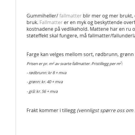
Gummiheller/
fallmatter
blir mer og mer brukt, 
bruk.
Fallmatter
er en myk og beskyttende overf
kostnadene på vedlikehold. Mattene har en ru o
støteffekt skal fungere, må fallmatter/fallunde
Farge kan velges mellom sort, rødbrunn, grønn e
2
Prisen er pr. m² av svarte fallmatter. Pristillegg per m
:
- rødbrunn: kr 8 + mva
- grønn: kr. 40 + mva
- grå: kr. 56 + mva
Frakt kommer i tillegg
(vennligst spørre oss om 