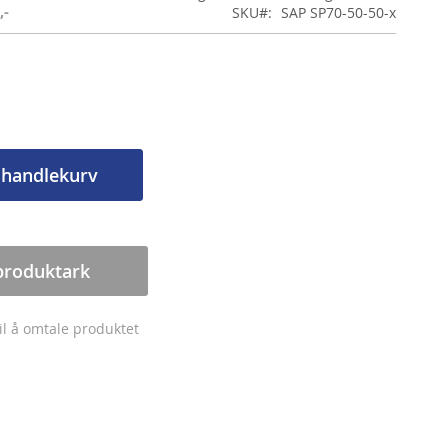
,-
SKU
SAP SP70-50-50-x
 handlekurv
produktark
til å omtale produktet