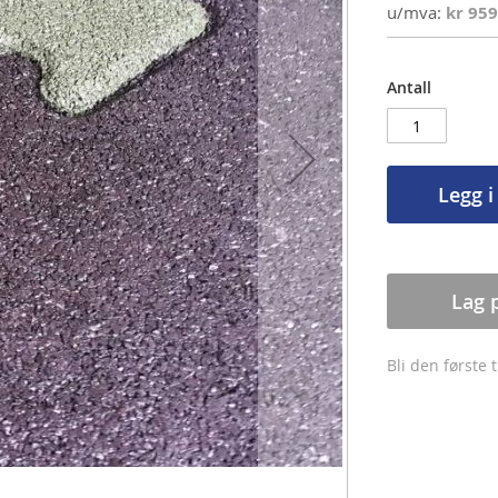
kr 959
Antall
Legg i
Lag 
Bli den første 