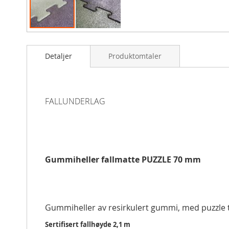
Gå
til
Detaljer
Produktomtaler
begynnelsen
av
bildegalleri
FALLUNDERLAG
Gummiheller fallmatte PUZZLE 70 mm
Gummiheller av resirkulert gummi, med puzzle
Sertifisert fallhøyde 2,1 m