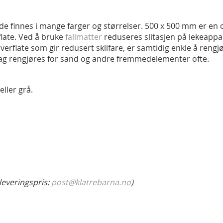
de finnes i mange farger og størrelser. 500 x 500 mm er en 
late. Ved å bruke
fallmatter
reduseres slitasjen på lekeappa
verflate som gir redusert sklifare, er samtidig enkle å re
rlag rengjøres for sand og andre fremmedelementer ofte.
ller grå.
leveringspris:
post@klatrebarna.no
)