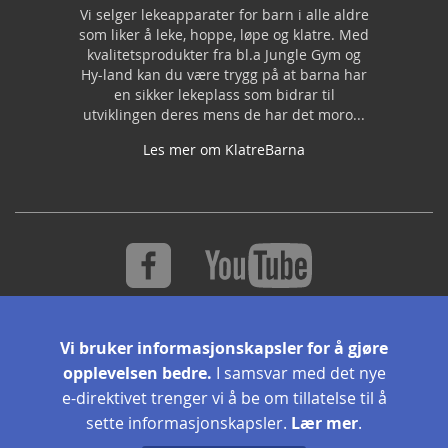
Vi selger lekeapparater for barn i alle aldre
som liker å leke, hoppe, løpe og klatre. Med
kvalitetsprodukter fra bl.a Jungle Gym og
Hy-land kan du være trygg på at barna har
en sikker lekeplass som bidrar til
utviklingen deres mens de har det moro...
Les mer om KlatreBarna
Vi bruker informasjonskapsler for å gjøre
S
opplevelsen bedre.
I samsvar med det nye
Abonner
i
g
e-direktivet trenger vi å be om tillatelse til å
n
sette informasjonskapsler.
Lær mer
.
U