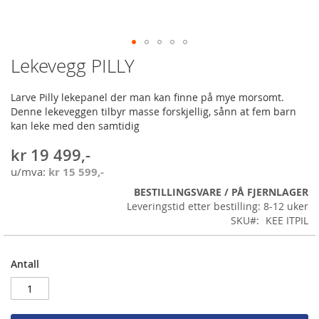
Lekevegg PILLY
Gå
til
begynnelsen
Larve Pilly lekepanel der man kan finne på mye morsomt.
av
Denne lekeveggen tilbyr masse forskjellig, sånn at fem barn
bildegalleri
kan leke med den samtidig
kr 19 499,-
kr 15 599,-
BESTILLINGSVARE / PÅ FJERNLAGER
Leveringstid etter bestilling: 8-12 uker
SKU
KEE ITPIL
Antall