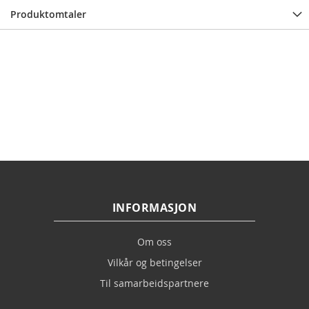
Produktomtaler
INFORMASJON
Om oss
Vilkår og betingelser
Til samarbeidspartnere